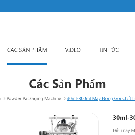
CÁC SẢN PHẨM
VIDEO
TIN TỨC
Powder Packaging Machine
Đa làn đường máy đóng gói
Liquid Packaging Machine
Sachet Packaging Machine
Các Sản Phẩm
ủ
Powder Packaging Machine
30ml-300ml Máy Đóng Gói Chất L
30ml-30
Điều này M