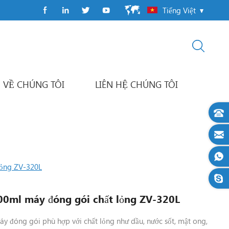
Tiếng Việt
VỀ CHÚNG TÔI
LIÊN HỆ CHÚNG TÔI
Máy đóng gói gói dòng chảy
dây chuyền đóng gói tự động
ỏng ZV-320L
0ml máy đóng gói chất lỏng ZV-320L
áy đóng gói phù hợp với chất lỏng như dầu, nước sốt, mật ong,