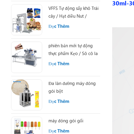
30ml-30
VFFS Tự động sấy khô Trái
cây / Hạt điều Nut /
Almond Máy đóng gói
Đọc Thêm
phiên bản mới tự động
thực phẩm Kẹo / Sô cô la
/ năng lượng / granola /
Đọc Thêm
protein máy đóng gói
thanh
Đa làn đường máy đóng
gói bột
Đọc Thêm
máy đóng gói gối
Đọc Thêm