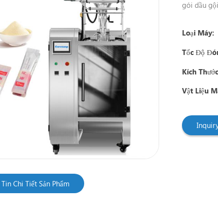
gói dầu gội 
Loại Máy:
Tốc Độ Đó
Kích Thước
Vật Liệu M
Inqui
Tin Chi Tiết Sản Phẩm