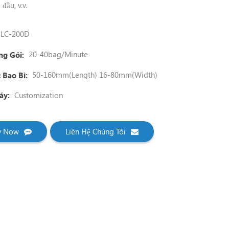
đầu, v.v.
LC-200D
20-40bag/Minute
ng Gói:
50-160mm(length) 16-80mm(width)
 Bao Bì:
Customization
áy:
ry Now
Liên Hệ Chúng Tôi