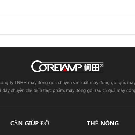
ông ty TNHH máy đóng gói. chuyên sản xuất máy đóng gói gối, má
 dây chuyền chế biến thực phẩm, máy đóng gói rau củ quả máy đóng 
CẦN GIÚP ĐỠ
THẺ NÓNG