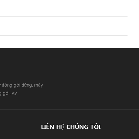
y đóng gói đứng, máy
gói, v.v.
LIÊN HỆ CHÚNG TÔI