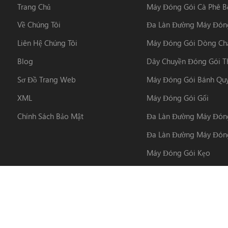
Trang Chủ
Máy Đóng Gói Cà Phê B
Về Chúng Tôi
Đa Làn Đường Máy Đón
Liên Hệ Chúng Tôi
Máy Đóng Gói Dòng Ch
Blog
Dây Chuyền Đóng Gói T
Sơ Đồ Trang Web
Máy Đóng Gói Bánh Qu
XML
Máy Đóng Gói Gối
Chính Sách Bảo Mật
Đa Làn Đường Máy Đóng
Đa Làn Đường Máy Đóng
Máy Đóng Gói Kẹo
Dây Chuyền Phân Loại B
n: 2026 Foshan Coretamp Packaging Machinery Co., Ltd. Đã đăng ký