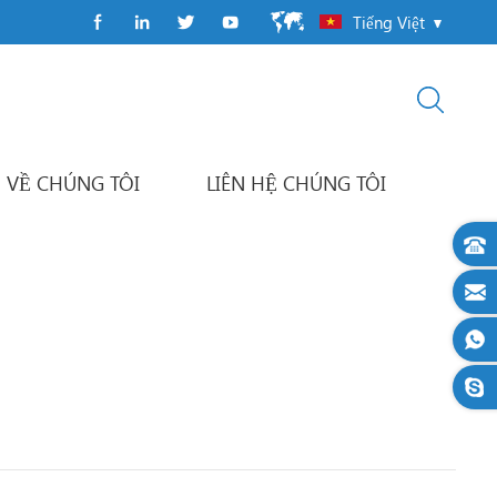
Tiếng Việt
VỀ CHÚNG TÔI
LIÊN HỆ CHÚNG TÔI
Máy đóng gói gói dòng chảy
dây chuyền đóng gói tự động