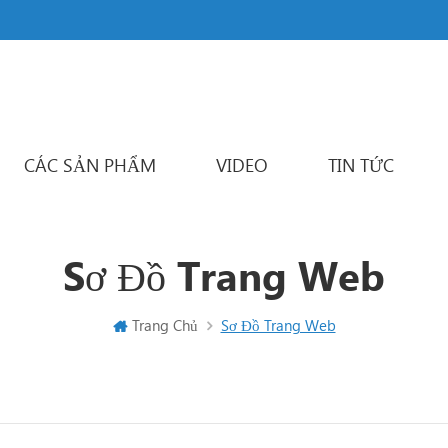
CÁC SẢN PHẨM
VIDEO
TIN TỨC
Powder Packaging Machine
Đa làn đường máy đóng gói
Liquid Packaging Machine
Sachet Packaging Machine
Sơ Đồ Trang Web
Trang Chủ
Sơ Đồ Trang Web