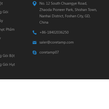
ột
No. 12 South Chuangye Road,
Zhaoda Pioneer Park, Shishan Town,
g Gói
Nanhai District, Foshan City, GD,
ảy
China
hực Phẩm
+86-18402036250
y
saler@coretamp.com
coretamp07
 Gói Bột
 Gói Hạt
ánh Quy
 Bản quyền.