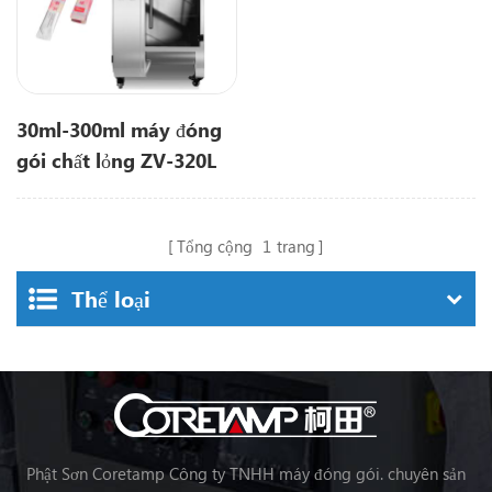
30ml-300ml máy đóng
gói chất lỏng ZV-320L
Tổng cộng
1
trang
Thể loại
Phật Sơn Coretamp Công ty TNHH máy đóng gói. chuyên sản