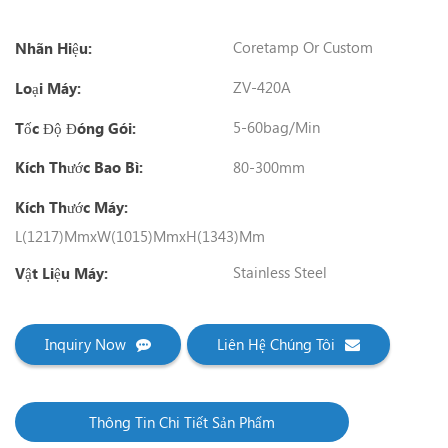
Coretamp Or Custom
Nhãn Hiệu:
ZV-420A
Loại Máy:
5-60bag/Min
Tốc Độ Đóng Gói:
80-300mm
Kích Thước Bao Bì:
Kích Thước Máy:
L(1217)MmxW(1015)MmxH(1343)Mm
Stainless Steel
Vật Liệu Máy:
Inquiry Now
Liên Hệ Chúng Tôi
Thông Tin Chi Tiết Sản Phẩm