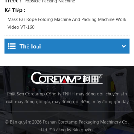
Trước :
Popsicle Packing Machine
Kế Tiếp :
Mask Ear Rope Folding Machine And Packing Machine Work
Video VT-160
Thể loại
Phật Sơn Coretamp Công ty TNHH máy đóng gói. chuyên sản
xuất máy đóng gói gối, máy đóng gói đứng, máy đóng gói dây
chuyền chế biến thực phẩm, máy đóng gói rau củ quả máy đóng
gói, v.v.
© Bản quyền: 2026 Foshan Coretamp Packaging Machinery Co.,
Ltd. Đã đăng ký Bản quyền.