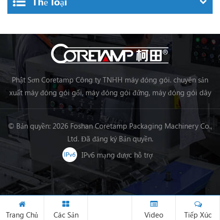
Thể loại
Phật Sơn Coretamp Công ty TNHH máy đóng gói. chuyên sản
xuất máy đóng gói gối, máy đóng gói đứng, máy đóng gói dây
chuyền chế biến thực phẩm, máy đóng gói rau củ quả máy đóng
gói, v.v.
© Bản quyền: 2026 Foshan Coretamp Packaging Machinery Co.,
Ltd. Đã đăng ký Bản quyền.
IPv6 mạng được hỗ trợ
Trang Chủ
Các Sản
Video
Tiếp Xúc