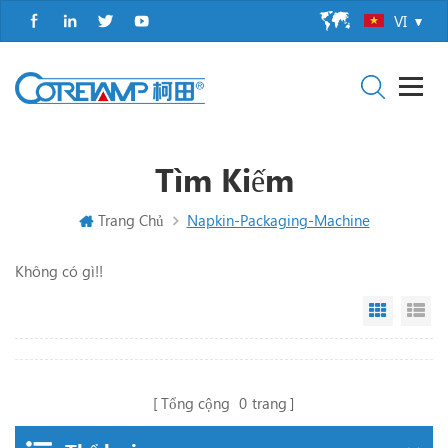
VI
Tìm Kiếm
Trang Chủ
Napkin-Packaging-Machine
Không có gì!!
Grid Vi
Li
Tổng cộng
0
trang