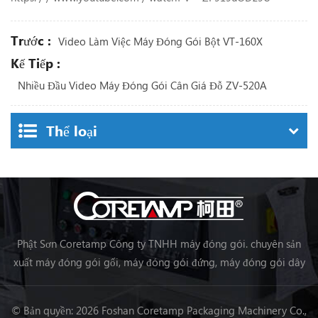
Trước :
Video Làm Việc Máy Đóng Gói Bột VT-160X
Kế Tiếp :
Nhiều Đầu Video Máy Đóng Gói Cân Giá Đỗ ZV-520A
Thể loại
Phật Sơn Coretamp Công ty TNHH máy đóng gói. chuyên sản
xuất máy đóng gói gối, máy đóng gói đứng, máy đóng gói dây
chuyền chế biến thực phẩm, máy đóng gói rau củ quả máy đóng
gói, v.v.
© Bản quyền: 2026 Foshan Coretamp Packaging Machinery Co.,