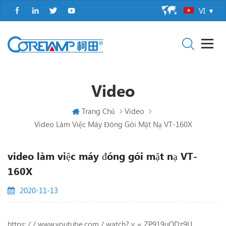
VI
Video
Trang Chủ
Video
Video Làm Việc Máy Đóng Gói Mặt Nạ VT-160X
video làm việc máy đóng gói mặt nạ VT-
160X
2020-11-13
https: / / www.youtube.com / watch? v = ZP919uODz9U