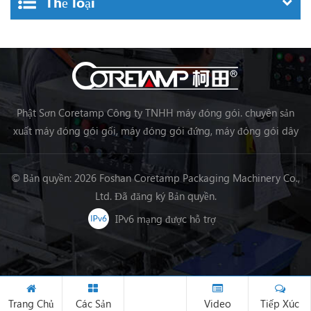
Thể loại
Phật Sơn Coretamp Công ty TNHH máy đóng gói. chuyên sản
xuất máy đóng gói gối, máy đóng gói đứng, máy đóng gói dây
chuyền chế biến thực phẩm, máy đóng gói rau củ quả máy đóng
gói, v.v.
© Bản quyền: 2026 Foshan Coretamp Packaging Machinery Co.,
Ltd. Đã đăng ký Bản quyền.
IPv6 mạng được hỗ trợ
Trang Chủ
Các Sản
Video
Tiếp Xúc