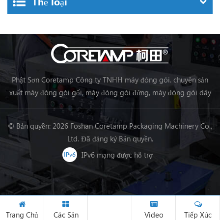
Thể loại
Phật Sơn Coretamp Công ty TNHH máy đóng gói. chuyên sản
xuất máy đóng gói gối, máy đóng gói đứng, máy đóng gói dây
chuyền chế biến thực phẩm, máy đóng gói rau củ quả máy đóng
gói, v.v.
© Bản quyền: 2026 Foshan Coretamp Packaging Machinery Co.,
Ltd. Đã đăng ký Bản quyền.
IPv6 mạng được hỗ trợ
Trang Chủ
Các Sản
Video
Tiếp Xúc