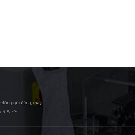
y đóng gói đứng, máy
gói, v.v.