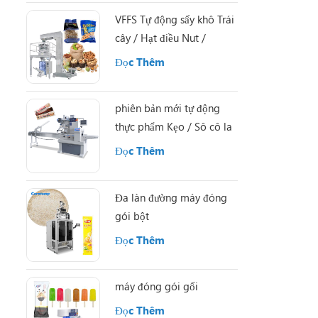
VFFS Tự động sấy khô Trái
cây / Hạt điều Nut /
Almond Máy đóng gói
Đọc Thêm
phiên bản mới tự động
thực phẩm Kẹo / Sô cô la
/ năng lượng / granola /
Đọc Thêm
protein máy đóng gói
thanh
Đa làn đường máy đóng
gói bột
Đọc Thêm
máy đóng gói gối
Đọc Thêm