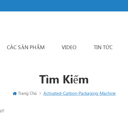
CÁC SẢN PHẨM
VIDEO
TIN TỨC
Powder Packaging Machine
Đa làn đường máy đóng gói
Liquid Packaging Machine
Sachet Packaging Machine
Tìm Kiếm
Trang Chủ
Activated-Carbon-Packaging-Machine
ì!!