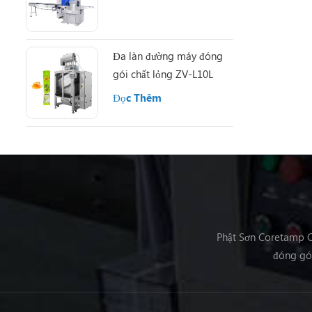
Đa làn đường máy đóng
gói chất lỏng ZV-L10L
Đọc Thêm
Phật Sơn Coretamp C
đóng gói