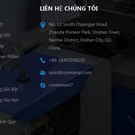
LIÊN HỆ CHÚNG TÔI
ột
No. 12 South Chuangye Road,
Zhaoda Pioneer Park, Shishan Town,
g Gói
Nanhai District, Foshan City, GD,
ảy
China
hực Phẩm
+86-18402036250
y
saler@coretamp.com
coretamp07
 Gói Bột
 Gói Hạt
ánh Quy