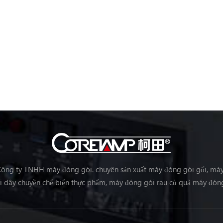
ông ty TNHH máy đóng gói. chuyên sản xuất máy đóng gói gối, má
 dây chuyền chế biến thực phẩm, máy đóng gói rau củ quả máy đóng 