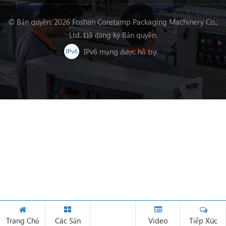
chuyền chế biến thực phẩm, máy đóng gói rau củ quả máy đóng
gói, v.v.
© Bản quyền: 2026 Foshan Coretamp Packaging Machinery Co.,
Ltd. Đã đăng ký Bản quyền.
IPv6 mạng được hỗ trợ
Trang Chủ
Các Sản
Video
Tiếp Xúc