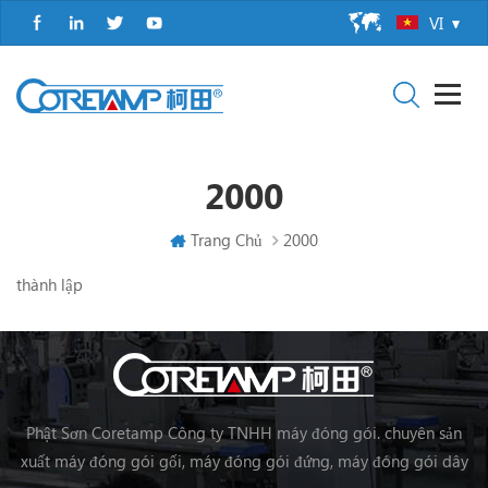
VI
2000
Trang Chủ
2000
thành lập
Phật Sơn Coretamp Công ty TNHH máy đóng gói. chuyên sản
xuất máy đóng gói gối, máy đóng gói đứng, máy đóng gói dây